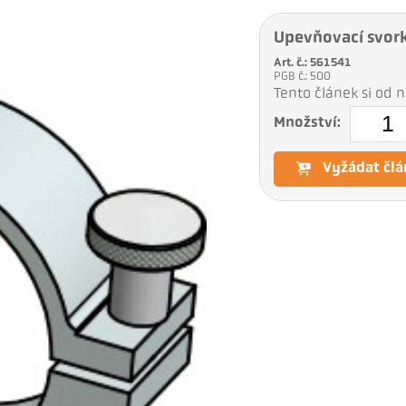
Upevňovací svork
Art. č.: 561541
PGB č.: 500
Tento článek si od
Množství:
Vyžádat člá