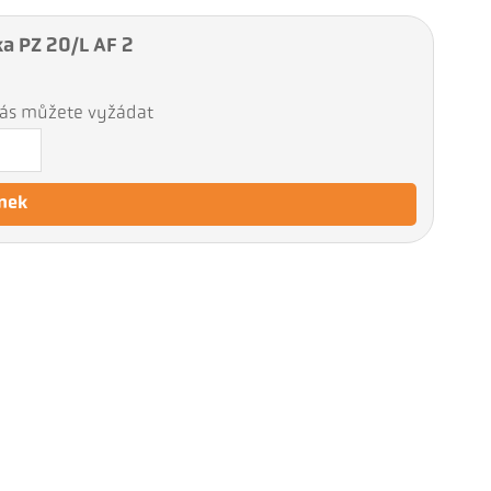
a PZ 20/L AF 2
 nás můžete vyžádat
nek