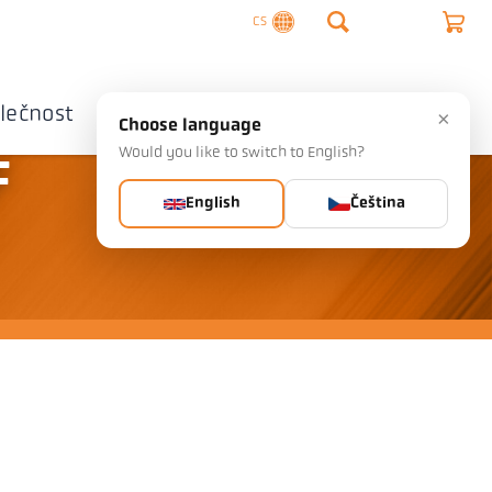
CS
lečnost
Kontaktujte nás
×
Choose language
Would you like to switch to English?
F
English
Čeština