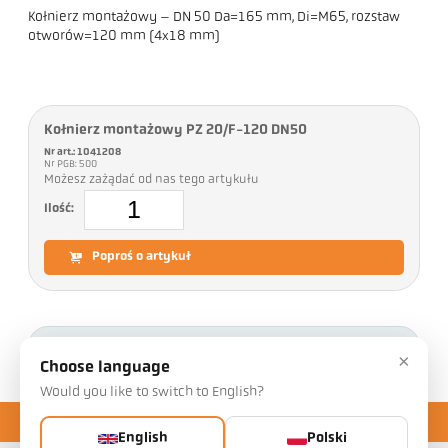
Kołnierz montażowy – DN 50 Da=165 mm, Di=M65, rozstaw
otworów=120 mm (4x18 mm)
Kołnierz montażowy PZ 20/F-120 DN50
Nr art.: 1041208
Nr PGB: 500
Możesz zażądać od nas tego artykułu
Ilość:
Poproś o artykuł
Pliki do pobrania
×
Choose language
Would you like to switch to English?
English
Polski