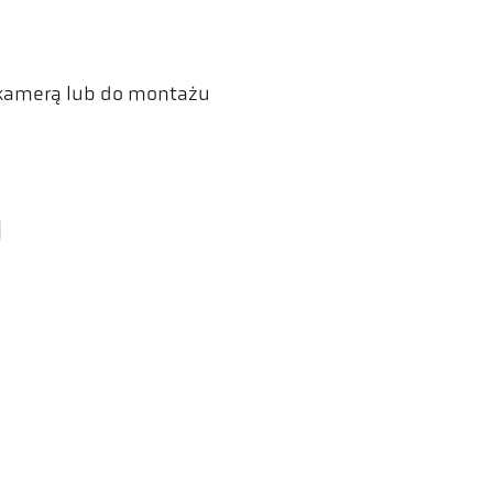
 kamerą lub do montażu
ler HCW GmbH
Linki
ometer Systems
Legal Notice
l-Keller-Straße 2-10
Privacy