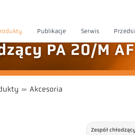
rodukty
Publikacje
Serwis
Przeds
dzący PA 20/M AF
dukty
Akcesoria
Zespół chłodzący