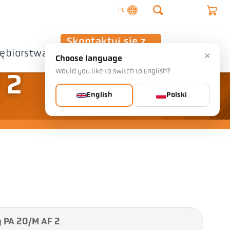
PL
Skontaktuj się z
iębiorstwa
nami
×
Choose language
Would you like to switch to English?
 2
English
Polski
 PA 20/M AF 2