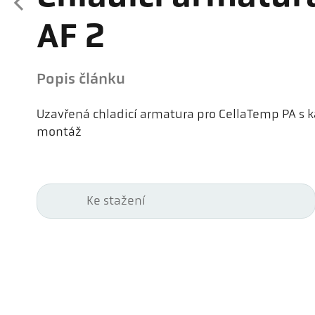
AF 2
Popis článku
Uzavřená chladicí armatura pro CellaTemp PA s
montáž
Ke stažení