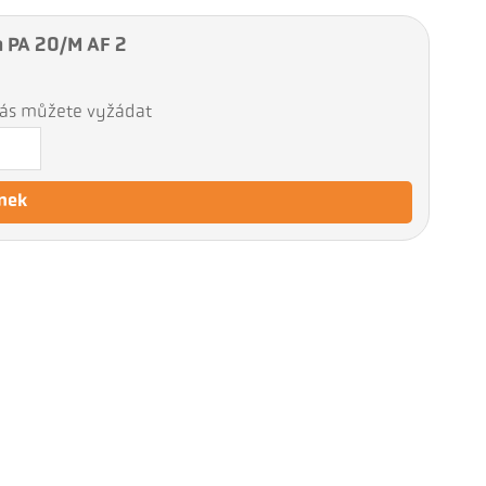
a PA 20/M AF 2
 nás můžete vyžádat
nek