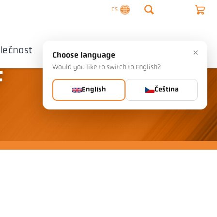
CS
lečnost
Kontaktujte nás
×
Choose language
Would you like to switch to English?
F
English
Čeština