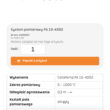
System pomiarowy PA 10-K002
Nr art.: 1093307
Nr PGB: 500
Możesz zażądać od nas tego artykułu
Ilość:
Poproś o artykuł
Wykonanie
CellaTemp PA 10-K002
Zakres pomiarowy
0 - 1000 °C
Odległość ogniskowania
0,3 m - ∞
Kształt pola
okrągły
pomiarowego