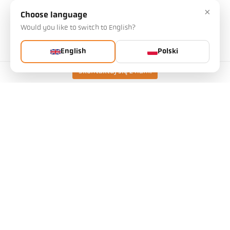
Stosunek odległości
50 : 1
×
Choose language
Obiektyw
PZ 10.01
Would you like to switch to English?
Zasada pomiaru
jednokolorowy
Urządzenie celownicze
Przezroczysty daszek
English
Polski
Skontaktuj się z nami
Dane techniczne
Pliki do pobrania
Kalkulator pola widzenia
Akcesoria
Kalkulator emisyjności