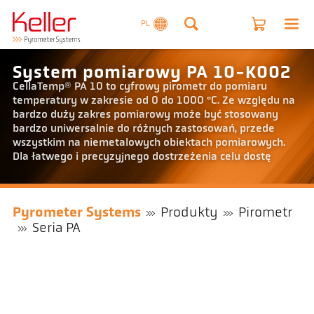
PL
System pomiarowy PA 10-K002
CellaTemp® PA 10 to cyfrowy pirometr do pomiaru
temperatury w zakresie od 0 do 1000 °C. Ze względu na
bardzo duży zakres pomiarowy może być stosowany
bardzo uniwersalnie do różnych zastosowań, przede
wszystkim na niemetalowych obiektach pomiarowych.
Dla łatwego i precyzyjnego dostrzeżenia celu dostę
Pyrometer Systems
Produkty
Pirometr
Seria PA