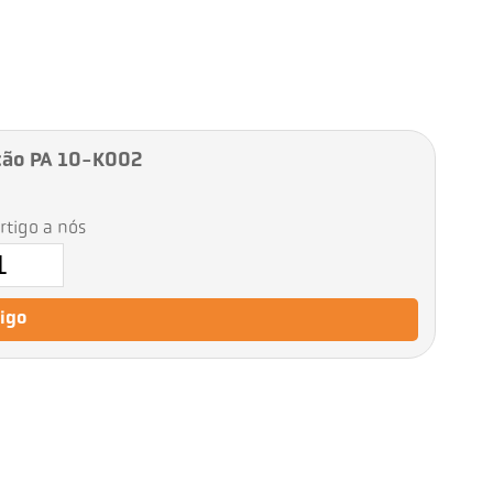
ção PA 10-K002
artigo a nós
tigo