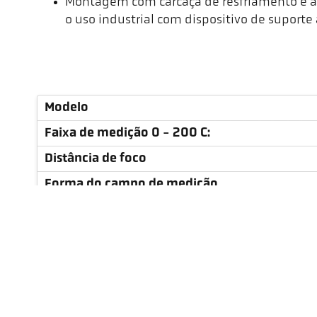
Montagem com carcaça de resfriamento e ac
o uso industrial com dispositivo de suporte 
Modelo
Faixa de medição 0 - 200 C:
Distância de foco
Forma do campo de medição
Relação de distância
Lente
Princípio de medição
Aviso e limiar de desligamento do monitora