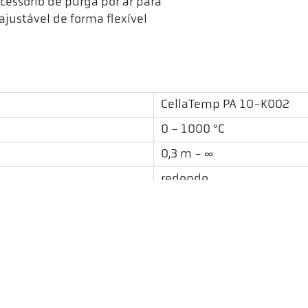
essório de purga por ar para
ajustável de forma flexível
CellaTemp PA 10-K002
0 - 1000 °C
0,3 m - ∞
redondo
50 : 1
PZ 10.01
de uma cor
mento de contaminação
Viseira transparente