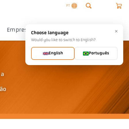
PT
Empresa
Contacto
×
Choose language
Would you like to switch to English?
English
Português
 a
ção