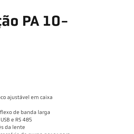
ção PA 10-
oco ajustável em caixa
flexo de banda larga
 USB e RS 485
és da lente