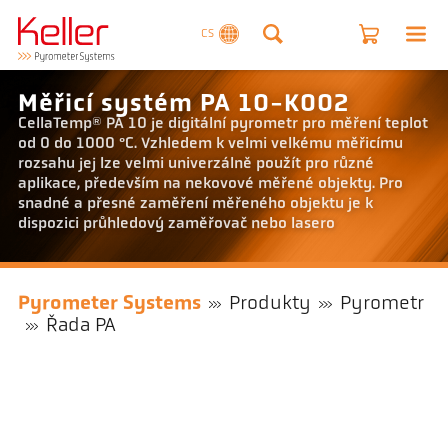
CS
Měřicí systém PA 10-K002
CellaTemp® PA 10 je digitální pyrometr pro měření teplot
od 0 do 1000 °C. Vzhledem k velmi velkému měřicímu
rozsahu jej lze velmi univerzálně použít pro různé
aplikace, především na nekovové měřené objekty. Pro
snadné a přesné zaměření měřeného objektu je k
dispozici průhledový zaměřovač nebo lasero
Pyrometer Systems
Produkty
Pyrometr
Řada PA