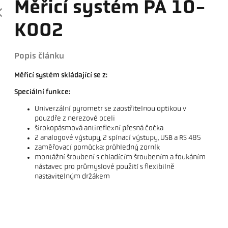
Měřicí systém PA 10-
K002
Popis článku
Měřicí systém skládající se z:
Speciální funkce:
Univerzální pyrometr se zaostřitelnou optikou v
pouzdře z nerezové oceli
širokopásmová antireflexní přesná čočka
2 analogové výstupy, 2 spínací výstupy, USB a RS 485
zaměřovací pomůcka: průhledný zorník
montážní šroubení s chladícím šroubením a foukáním
nástavec pro průmyslové použití s ​​flexibilně
nastavitelným držákem