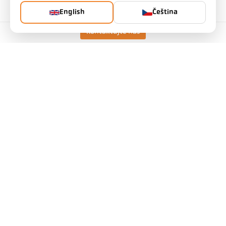
English
Čeština
Kontaktujte nás
Technické údaje
Ke stažení
Kalkulátor měřicího pole
Příslušenství
Kalkulačka emisivity
Požadavek na aplikaci