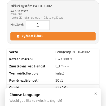
Měřicí systém PA 10-K002
Art. č.: 1093307
PGB č.: 500
Tento článek si od nás můžete vyžádat
Množství:
Vyžádat článek
Verze
CellaTemp PA 10-K002
Rozsah měření
0 - 1000 °C
Zaostřovací vzdálenost
0,3 m - ∞
Tvar měřicího pole
kulatý
Poměr vzdálenosti
50 : 1
Objekt
PZ 10.01
×
Princip měření
spektrální
Choose language
Would you like to switch to English?
Zaměřovací zařízení
Průhled objektivem