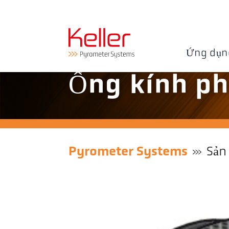
Ứng dụn
Ống kính ph
Pyrometer Systems
Sản