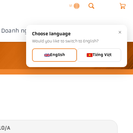
VI
Doanh nghiệp
Liên hệ
×
Choose language
Would you like to switch to English?
English
Tiếng Việt
10/A