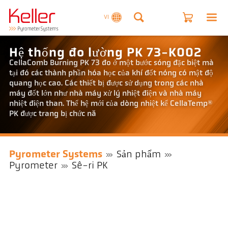
VI
Hệ thống đo lường PK 73-K002
CellaComb Burning PK 73 đo ở một bước sóng đặc biệt mà
tại đó các thành phần hóa học của khí đốt nóng có mật độ
quang học cao. Các thiết bị được sử dụng trong các nhà
máy đốt lớn như nhà máy xử lý nhiệt điện và nhà máy
nhiệt điện than. Thế hệ mới của dòng nhiệt kế CellaTemp®
PK được trang bị chức nă
Pyrometer Systems
Sản phẩm
Pyrometer
Sê-ri PK