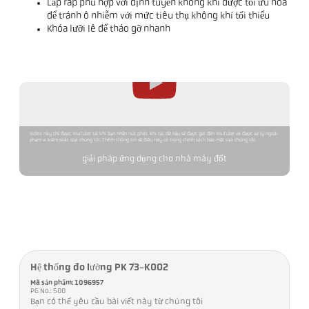
Lắp ráp phù hợp với định tuyến không khí được tối ưu hóa
để tránh ô nhiễm với mức tiêu thụ không khí tối thiểu
Khóa lưỡi lê để tháo gỡ nhanh
Video này chỉ được YouTube tải khi bạn nhấn nút phát. Khi tải, dữ liệu sẽ được gửi đến YouTube và được xử lý ngoài
phạm vi kiểm soát của chúng tôi. Thêm thông tin về điều này có trong chính sách bảo mật của chúng tôi.
giải pháp ứng dụng cho nhà máy đốt
Hệ thống đo lường PK 73-K002
Mã sản phẩm: 1096957
PG No.: 500
Bạn có thể yêu cầu bài viết này từ chúng tôi