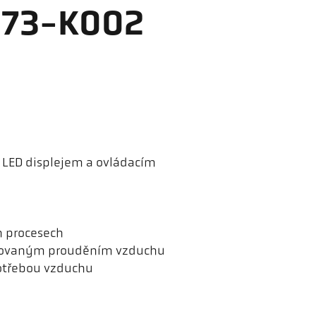
K 73-K002
 LED displejem a ovládacím
h procesech
zovaným prouděním vzduchu
otřebou vzduchu