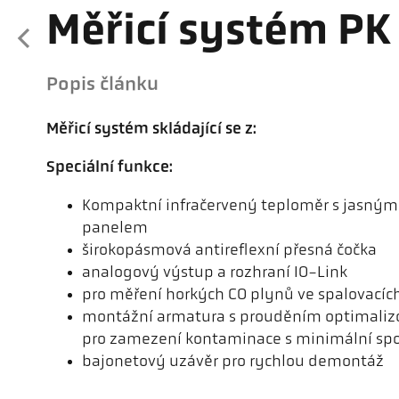
Měřicí systém P
Popis článku
Měřicí systém skládající se z:
Speciální funkce:
Kompaktní infračervený teploměr s jasným
panelem
širokopásmová antireflexní přesná čočka
analogový výstup a rozhraní IO-Link
pro měření horkých CO plynů ve spalovacíc
montážní armatura s prouděním optimali
pro zamezení kontaminace s minimální sp
bajonetový uzávěr pro rychlou demontáž