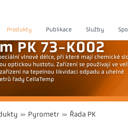
Produkty
Publikace
Služby
Spo
ém PK 73-K002
eciální vlnové délce, při které mají chemické sl
u optickou hustotu. Zařízení se používají ve ve
zařízení na tepelnou likvidaci odpadu a uhelné
etrů řady CellaTemp
dukty
Pyrometr
Řada PK