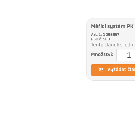
Měřicí systém P
Art. č.: 1096957
PGB č.: 500
Tento článek si od
Množství:
Vyžádat člá