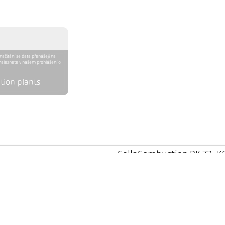
 načítání se data přenášejí na
naleznete v našem prohlášení o
tion plants
CellaCombustion PK 73-
500 - 2500 °C
7 mm
0,4 m