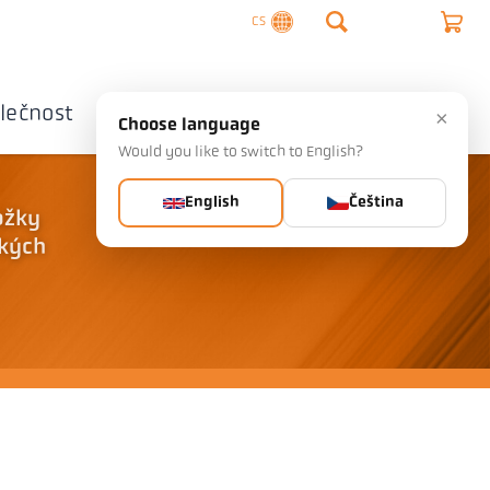
CS
lečnost
Kontaktujte nás
×
Choose language
Would you like to switch to English?
English
Čeština
ožky
lkých