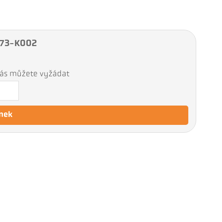
K 73-K002
 nás můžete vyžádat
nek