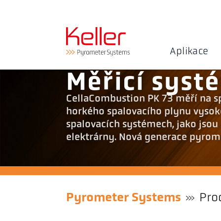
Aplikace
Měřicí syst
CellaCombustion PK 73 měří na sp
horkého spalovacího plynu vysoko
spalovacích systémech, jako jsou 
elektrárny. Nová generace pyrom
Pyrometer Systems
Pro