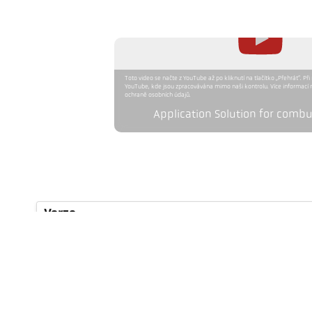
Toto video se načte z YouTube až po kliknutí na tlačítko „Přehrát“. Při
YouTube, kde jsou zpracovávána mimo naši kontrolu. Více informací 
ochraně osobních údajů.
Application Solution for combu
Verze
Rozsah měření
Měřicí pole
Zaostřovací vzdálenost