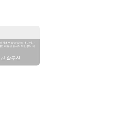
과정에서 YouTube로 데이터가
세한 내용은 당사의 개인정보 처
이션 솔루션
CellaCombustion PK 73-
500 - 2500 °C
7 mm