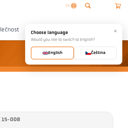
CS
lečnost
Kontaktujte nás
×
Choose language
Would you like to switch to English?
English
Čeština
K 15-008