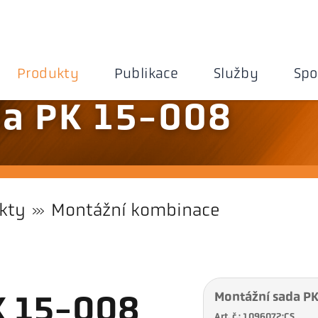
Produkty
Publikace
Služby
Spo
da PK 15-008
kty
Montážní kombinace
Montážní sada P
K 15-008
Art. č.: 1096072:CS