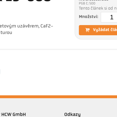
PGB č.: 500
Tento článek si od
Množství:
onetovým uzávěrem, CaF2-
Vyžádat člá
aturou
er HCW GmbH
Odkazy