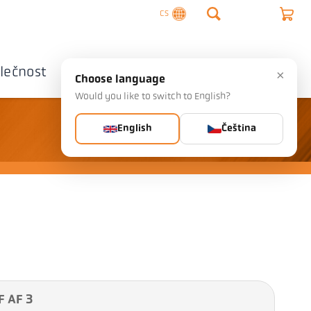
CS
lečnost
Kontaktujte nás
×
Choose language
Would you like to switch to English?
English
Čeština
F AF 3