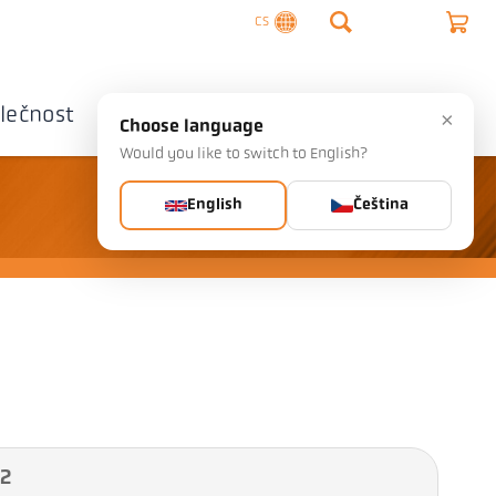
CS
lečnost
Kontaktujte nás
×
Choose language
Would you like to switch to English?
English
Čeština
 2