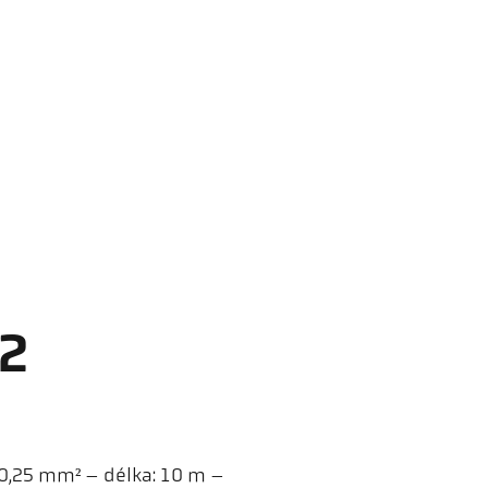
 2
 0,25 mm² – délka: 10 m –