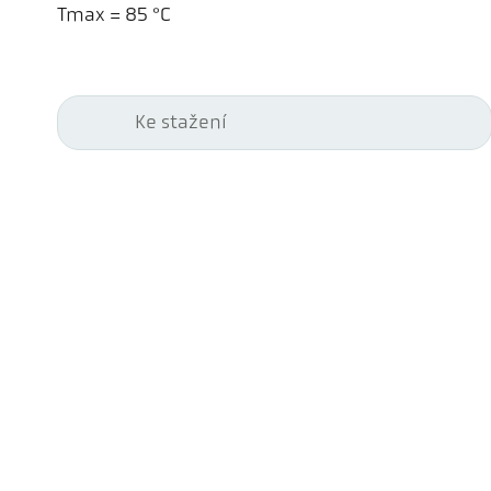
Tmax = 85 °C
Ke stažení
Kel
Pyr
Car
494
Ge
Tel
ps@