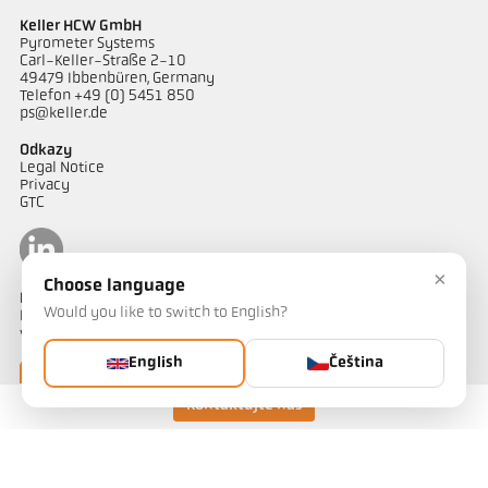
Keller HCW GmbH
Pyrometer Systems
Carl-Keller-Straße 2-10
49479 Ibbenbüren, Germany
Telefon +49 (0) 5451 850
ps@keller.de
Odkazy
Legal Notice
Privacy
GTC
×
Choose language
Kontakt
Would you like to switch to English?
Máte dotazy ohledně našich řešení pro měření teploty? Náš tým
vám bude rád nápomocen.
English
Čeština
Kontaktujte nás
Kontaktujte nás