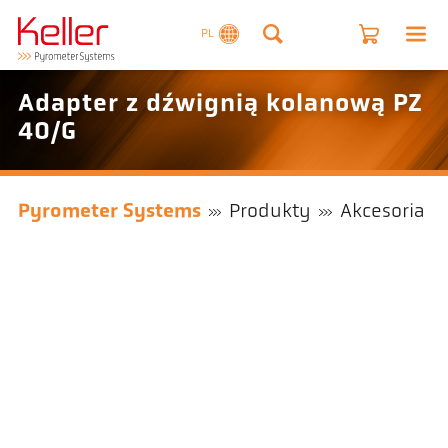
PL
Adapter z dźwignią kolanową PZ
40/G
Pyrometer Systems
Produkty
Akcesoria