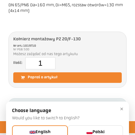
DN 65/PN6 Da=160 mm, Di=M65, rozstaw otworów=130 mm
(4x14 mm)
Kołnierz montażowy PZ 20/F-130
Nr art.: 1019710
Nr PGB: 500
Możesz zażądać od nas tego artykułu
Ilość:
Poproś o artykuł
Pliki do pobrania
×
Choose language
Would you like to switch to English?
English
Polski