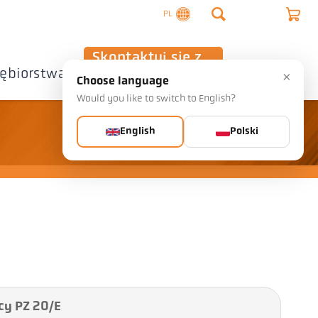
PL
Skontaktuj się z
iębiorstwa
nami
×
Choose language
Would you like to switch to English?
English
Polski
cy PZ 20/E