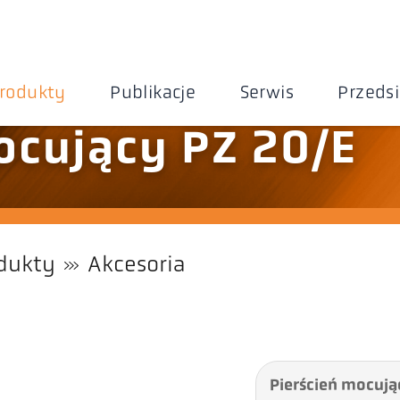
rodukty
Publikacje
Serwis
Przeds
ocujący PZ 20/E
dukty
Akcesoria
Pierścień mocują