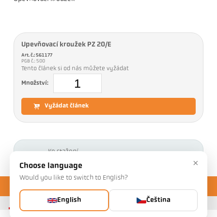
Upevňovací kroužek PZ 20/E
Art. č.: 561177
PGB č.: 500
Tento článek si od nás můžete vyžádat
Množství:
Vyžádat článek
Ke stažení
×
Choose language
Would you like to switch to English?
English
Čeština