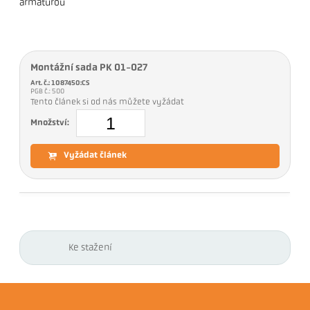
armaturou
Montážní sada PK 01-027
Art. č.: 1087450:CS
PGB č.: 500
Tento článek si od nás můžete vyžádat
Množství:
Vyžádat článek
Ke stažení