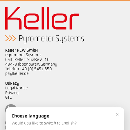
Keller HCW GmbH
Pyrometer Systems
Carl-Keller-Straße 2-10
49479 Ibbenbüren, Germany
Telefon +49 (0) 5451 850
ps@keller.de
Odkazy
Legal Notice
Privacy
GTC
×
Choose language
Kontakt
Would you like to switch to English?
Máte dotazy ohledně našich řešení pro měření teploty? Náš tým