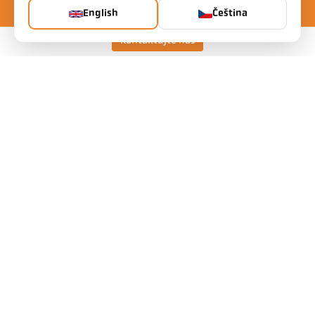
English
Čeština
Kontaktujte nás
Keller HCW GmbH
Pyrometer Systems
Carl-Keller-Straße 2-10
49479 Ibbenbüren, Germany
Telefon +49 (0) 5451 850
ps@keller.de
Odkazy
Legal Notice
Privacy
GTC