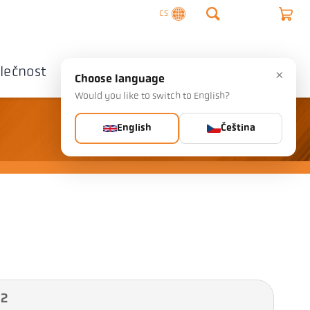
CS
lečnost
Kontaktujte nás
×
Choose language
Would you like to switch to English?
English
Čeština
 2