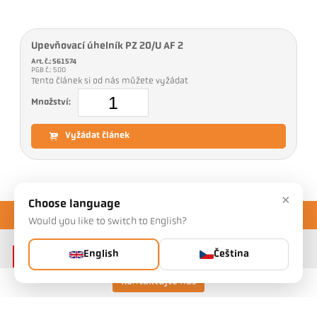
Upevňovací úhelník PZ 20/U AF 2
Art. č.: 561574
PGB č.: 500
Tento článek si od nás můžete vyžádat
Množství:
Vyžádat článek
×
Choose language
Would you like to switch to English?
English
Čeština
Kontaktujte nás