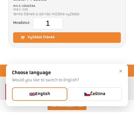
Art. č.: 1041534
PGB č.: 500
Tento článek si od nás můžete vyžádat
Množství:
Vyžádat článek
×
Choose language
Would you like to switch to English?
English
Čeština
Kontaktujte nás