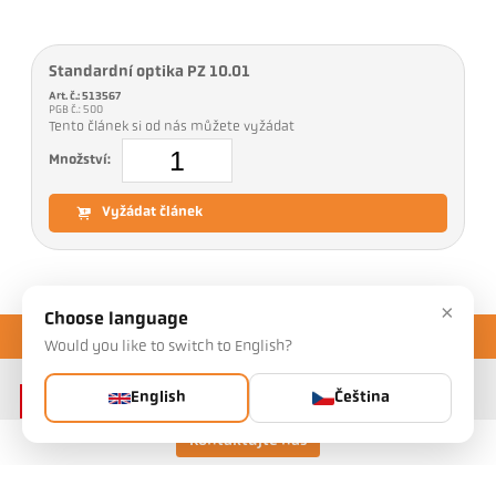
Standardní optika PZ 10.01
Art. č.: 513567
PGB č.: 500
Tento článek si od nás můžete vyžádat
Množství:
Vyžádat článek
×
Choose language
Would you like to switch to English?
English
Čeština
Kontaktujte nás