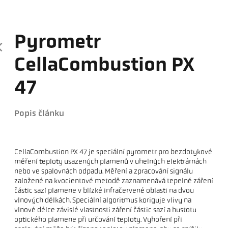
Pyrometr
CellaCombustion PX
47
Popis článku
CellaCombustion PX 47 je speciální pyrometr pro bezdotykové
měření teploty usazených plamenů v uhelných elektrárnách
nebo ve spalovnách odpadu. Měření a zpracování signálu
založené na kvocientové metodě zaznamenává tepelné záření
částic sazí plamene v blízké infračervené oblasti na dvou
vlnových délkách. Speciální algoritmus koriguje vlivy na
vlnové délce závislé vlastnosti záření částic sazí a hustotu
optického plamene při určování teploty. Vyhoření při