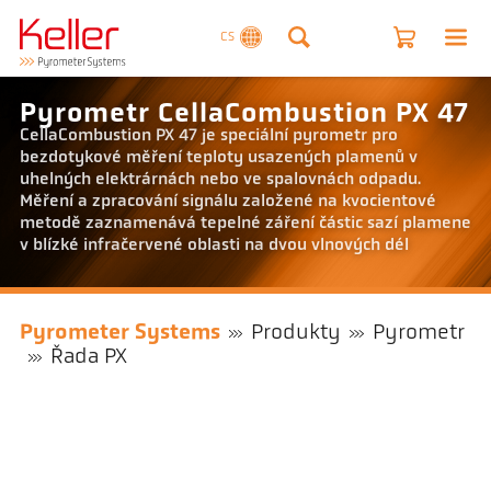
CS
Pyrometr CellaCombustion PX 47
CellaCombustion PX 47 je speciální pyrometr pro
bezdotykové měření teploty usazených plamenů v
uhelných elektrárnách nebo ve spalovnách odpadu.
Měření a zpracování signálu založené na kvocientové
metodě zaznamenává tepelné záření částic sazí plamene
v blízké infračervené oblasti na dvou vlnových dél
Pyrometer Systems
Produkty
Pyrometr
Řada PX