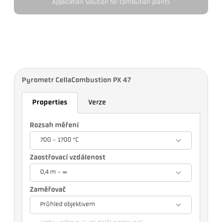
Application Solution for combution plants
Pyrometr CellaCombustion PX 47
Properties
Verze
Rozsah měření
700 - 1700 °C
Zaostřovací vzdálenost
0,4 m - ∞
Zaměřovač
Průhled objektivem