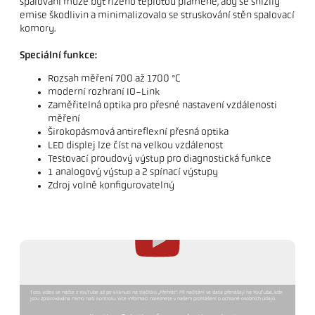
spalování může být řízeno teplotou plamene, aby se snížily
emise škodlivin a minimalizovalo se struskování stěn spalovací
komory.
Speciální funkce:
Rozsah měření 700 až 1700 °C
moderní rozhraní IO-Link
Zaměřitelná optika pro přesné nastavení vzdálenosti
měření
Širokopásmová antireflexní přesná optika
LED displej lze číst na velkou vzdálenost
Testovací proudový výstup pro diagnostická funkce
1 analogový výstup a 2 spínací výstupy
Zdroj volně konfigurovatelný
Toto video se načte z YouTube až po kliknutí na tlačítko „Přehrát“. Při načítání se data přenášejí na YouTube, kde
jsou zpracovávána mimo naši kontrolu. Více informací naleznete v našem prohlášení o ochraně osobních údajů.