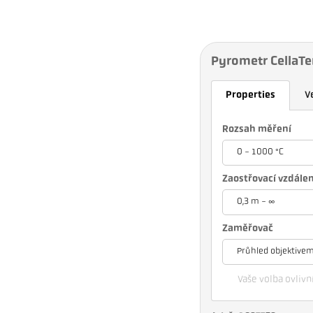
Pyrometr CellaT
Properties
V
Rozsah měření
0 - 1000 °C
Zaostřovací vzdále
0,3 m - ∞
Zaměřovač
Průhled objektive
Vaše volba ovlivní