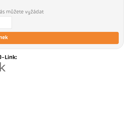
 nás můžete vyžádat
nek
O-Link: