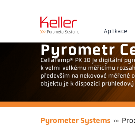
Aplikace
Pyrometr C
CellaTemp® PX 10 je digitální py
k velmi velkému měřicímu rozsahu 
především na nekovové měřené o
objektu je k dispozici průhledov
Pyrometer Systems
Pro