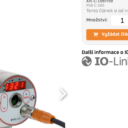
Art. č.: 1097759
PGB č.: 500
Tento článek si od
Množství:
Vyžádat člá
Další informace o I