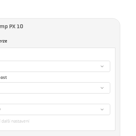
emp PX 10
erze
nost
m
 další nastavení