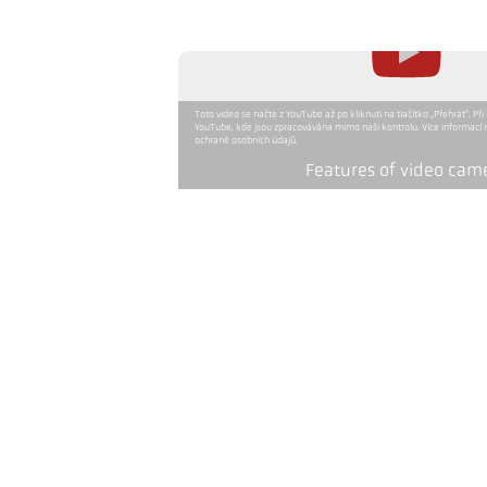
Toto video se načte z YouTube až po kliknutí na tlačítko „Přehrát“. Při
YouTube, kde jsou zpracovávána mimo naši kontrolu. Více informací 
ochraně osobních údajů.
Features of video cam
Verze
Zaostřovací vzdálenost
Tvar měřicího pole
Poměr vzdálenosti
Objekt