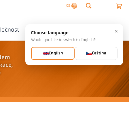
CS
lečnost
Kontaktujte nás
×
Choose language
Would you like to switch to English?
English
Čeština
edem
kace,
o