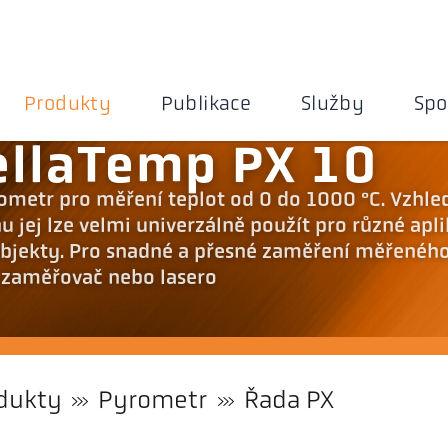
Produkty
Publikace
Služby
Spo
ellaTemp PX 10
rometr pro měření teplot od 0 do 1000 °C. Vzhl
jej lze velmi univerzálně použít pro různé apli
bjekty. Pro snadné a přesné zaměření měřenéh
ý zaměřovač nebo lasero
dukty
Pyrometr
Řada PX