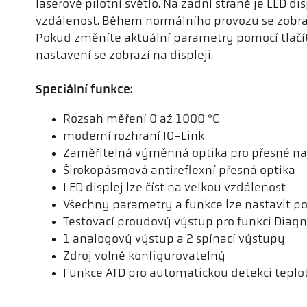
laserové pilotní světlo. Na zadní straně je LED disp
vzdálenost. Během normálního provozu se zobraz
Pokud změníte aktuální parametry pomocí tlačí
nastavení se zobrazí na displeji.
Speciální funkce:
Rozsah měření 0 až 1000 °C
moderní rozhraní IO-Link
Zaměřitelná výměnná optika pro přesné na
Širokopásmová antireflexní přesná optika
LED displej lze číst na velkou vzdálenost
Všechny parametry a funkce lze nastavit p
Testovací proudový výstup pro funkci Diagn
1 analogový výstup a 2 spínací výstupy
Zdroj volně konfigurovatelný
Funkce ATD pro automatickou detekci teplo