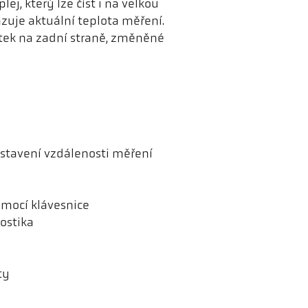
lej, který lze číst i na velkou
uje aktuální teplota měření.
tek na zadní straně, změněné
stavení vzdálenosti měření
omocí klávesnice
ostika
ty