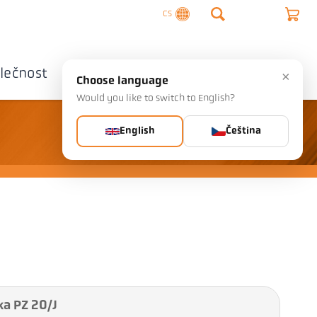
CS
lečnost
Kontaktujte nás
×
Choose language
Would you like to switch to English?
English
Čeština
ka PZ 20/J