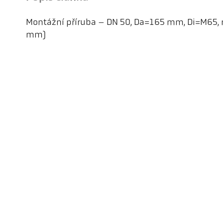
Montážní příruba – DN 50, Da=165 mm, Di=M65,
mm)
Kel
Pyr
Car
494
Ge
Tel
ps@