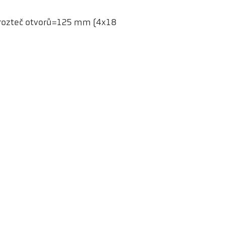
 rozteč otvorů=125 mm (4x18
ler HCW GmbH
Odkazy
ometer Systems
Legal Notice
l-Keller-Straße 2-10
Privacy
79 Ibbenbüren,
GTC
rmany
efon +49 (0) 5451 850
keller.de