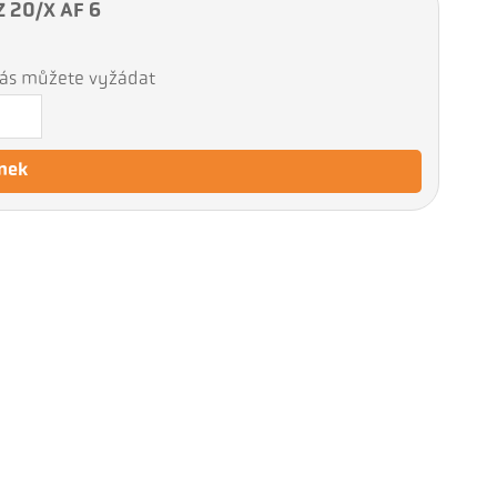
Z 20/X AF 6
 nás můžete vyžádat
nek