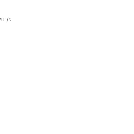
20°/s
ler HCW GmbH
Odkazy
ometer Systems
Legal Notice
l-Keller-Straße 2-10
Privacy
79 Ibbenbüren,
GTC