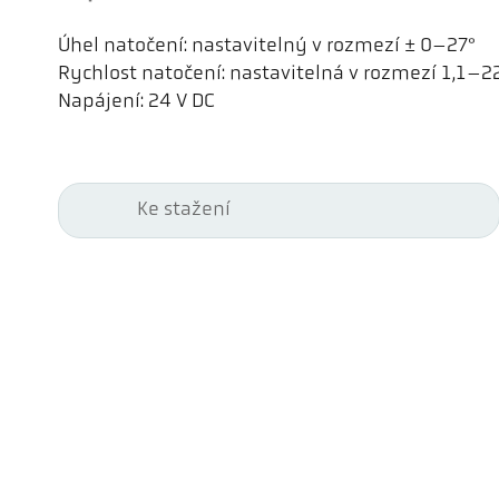
Úhel natočení: nastavitelný v rozmezí ± 0–27°
Rychlost natočení: nastavitelná v rozmezí 1,1–2
Napájení: 24 V DC
Ke stažení
Kel
Pyr
Car
494