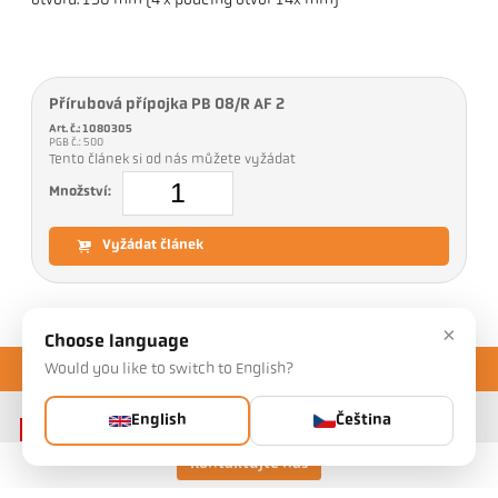
otvorů: 130 mm (4 x podélný otvor 14x mm)
Přírubová přípojka PB 08/R AF 2
Art. č.: 1080305
PGB č.: 500
Tento článek si od nás můžete vyžádat
Množství:
Vyžádat článek
×
Choose language
Would you like to switch to English?
English
Čeština
Kontaktujte nás