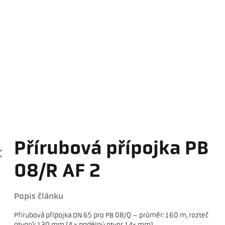
Přírubová přípojka PB
08/R AF 2
Popis článku
Přírubová přípojka DN 65 pro PB 08/Q – průměr: 160 m, rozteč