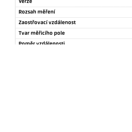
Verze
Rozsah měření
Zaostřovací vzdálenost
Tvar měřicího pole
Poměr vzdálenosti
Objekt
Princip měření
Zaměřovací zařízení
Technické údaje
Příslušenství