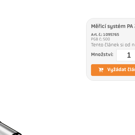
Měřicí systém P
Art. č.: 1095765
PGB č.: 500
Tento článek si od
Množství:
Vyžádat člá