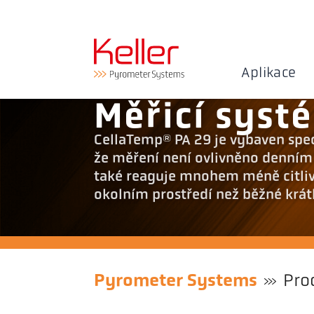
Aplikace
Měřicí sys
CellaTemp® PA 29 je vybaven spe
že měření není ovlivněno denním
také reaguje mnohem méně citliv
okolním prostředí než běžné krá
Pyrometer Systems
Pro