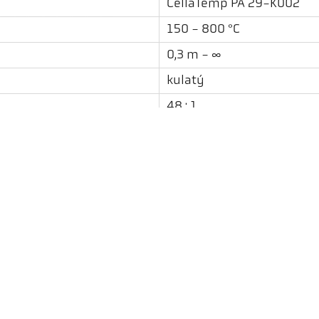
CellaTemp PA 29-K002
150 - 800 °C
0,3 m - ∞
kulatý
48 : 1
PZ 20.08
spektrální
Pilotní laserové světlo
Ke stažení
Kalkulačka emisivity