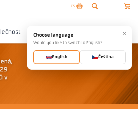
CS
lečnost
Kontaktujte nás
×
Choose language
Would you like to switch to English?
English
Čeština
mená,
 29
ů v