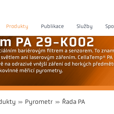
Produkty
Publikace
Služby
Spo
tém PA 29-K002
ciálním bariérovým filtrem a senzorem. To zna
 světlem ani laserovým zářením. CellaTemp® PA
ě na odrazivé vnější záření od horkých předmět
tkovlnné měřicí pyrometry.
dukty
Pyrometr
Řada PA