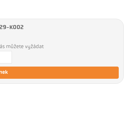
A 29-K002
 nás můžete vyžádat
nek