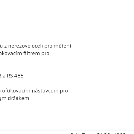
u z nerezové oceli pro měření
okovacím filtrem pro
B a RS 485
a ofukovacím nástavcem pro
lným držákem