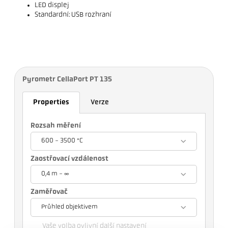
LED displej
Standardní: USB rozhraní
Pyrometr CellaPort PT 135
Properties
Verze
Rozsah měření
600 - 3500 °C
Zaostřovací vzdálenost
0,4 m - ∞
Zaměřovač
Průhled objektivem
Vaše volba ovlivní další nastavení