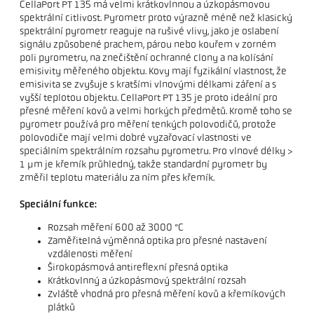
CellaPort PT 135 má velmi krátkovlnnou a úzkopásmovou
spektrální citlivost. Pyrometr proto výrazně méně než klasický
spektrální pyrometr reaguje na rušivé vlivy, jako je oslabení
signálu způsobené prachem, párou nebo kouřem v zorném
poli pyrometru, na znečištění ochranné clony a na kolísání
emisivity měřeného objektu. Kovy mají fyzikální vlastnost, že
emisivita se zvyšuje s kratšími vlnovými délkami záření a s
vyšší teplotou objektu. CellaPort PT 135 je proto ideální pro
přesné měření kovů a velmi horkých předmětů. Kromě toho se
pyrometr používá pro měření tenkých polovodičů, protože
polovodiče mají velmi dobré vyzařovací vlastnosti ve
speciálním spektrálním rozsahu pyrometru. Pro vlnové délky >
1 µm je křemík průhledný, takže standardní pyrometr by
změřil teplotu materiálu za ním přes křemík.
Speciální funkce:
Rozsah měření 600 až 3000 °C
Zaměřitelná výměnná optika pro přesné nastavení
vzdálenosti měření
Širokopásmová antireflexní přesná optika
Krátkovlnný a úzkopásmový spektrální rozsah
Zvláště vhodná pro přesná měření kovů a křemíkových
plátků