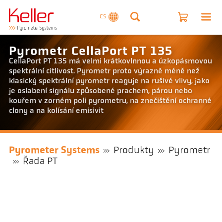
CS
Pyrometr CellaPort PT 135
CellaPort PT 135 má velmi krátkovlnnou a úzkopásmovou
spektrální citlivost. Pyrometr proto výrazně méně než
klasický spektrální pyrometr reaguje na rušivé vlivy, jako
je oslabení signálu způsobené prachem, párou nebo
kouřem v zorném poli pyrometru, na znečištění ochranné
clony a na kolísání emisivit
Pyrometer Systems
Produkty
Pyrometr
Řada PT