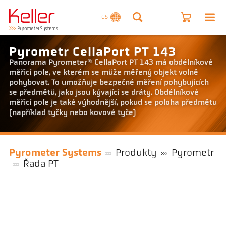
CS
Pyrometr CellaPort PT 143
Panorama Pyrometer® CellaPort PT 143 má obdélníkové
měřicí pole, ve kterém se může měřený objekt volně
pohybovat. To umožňuje bezpečné měření pohybujících
se předmětů, jako jsou kývající se dráty. Obdélníkové
měřicí pole je také výhodnější, pokud se poloha předmětu
(například tyčky nebo kovové tyče)
Pyrometer Systems
Produkty
Pyrometr
Řada PT