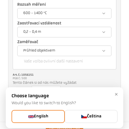
Rozsah měření
600 - 1400 °C
Zaostřovací vzdálenost
0,2 - 0,4 m
Zaměřovač
Průhled objektivem
Vaše volba ovlivní další nastavení
Art. č.: 1056151
PGB č.: 500
Tento článek si od nás můžete vyžádat
Množství:
×
Choose language
Would you like to switch to English?
Vyžádat článek
English
Čeština
Verze
CellaPort PT 143 AF 1
Kontaktujte nás