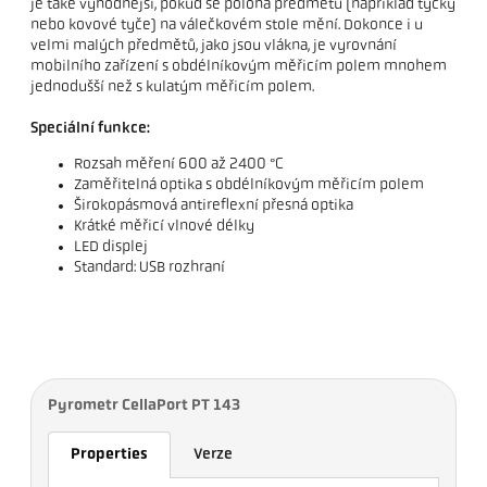
je také výhodnější, pokud se poloha předmětu (například tyčky
nebo kovové tyče) na válečkovém stole mění. Dokonce i u
velmi malých předmětů, jako jsou vlákna, je vyrovnání
mobilního zařízení s obdélníkovým měřicím polem mnohem
jednodušší než s kulatým měřicím polem.
Speciální funkce:
Rozsah měření 600 až 2400 °C
Zaměřitelná optika s obdélníkovým měřicím polem
Širokopásmová antireflexní přesná optika
Krátké měřicí vlnové délky
LED displej
Standard: USB rozhraní
Pyrometr CellaPort PT 143
Properties
Verze