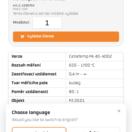
Art. č.: 1090753
PGB č.: 500
Tento článek si od nás můžete vyžádat
Množství:
Vyžádat článek
Verze
CellaTemp PA 40-K002
Rozsah měření
650 - 1700 °C
Zaostřovací vzdálenost
0,4 m - ∞
Tvar měřicího pole
kulatý
Poměr vzdálenosti
80 : 1
Objekt
PZ 20.01
×
Princip měření
kvocient
Choose language
Zaměřovací zařízení
Průhled objektivem
Would you like to switch to English?