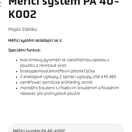
Měřicí systém PA 40-
K002
Popis článku
Měřicí systém skládající se z:
Speciální funkce:
Kvocientový pyrometr se zaostřitelnou optikou v
pouzdru z nerezové oceli
širokopásmová antireflexní přesná čočka
2 analogové výstupy, 2 spínací výstupy, USB a RS 485
zaměřovací pomůcka: průhledný zorník
montážní šroubení s chladicím šroubením a foukáním
nástavec pro průmyslové použití
Měřicí systém PA 40-K002