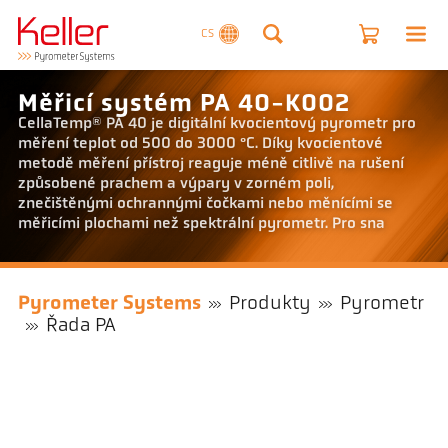
CS
Měřicí systém PA 40-K002
CellaTemp® PA 40 je digitální kvocientový pyrometr pro
měření teplot od 500 do 3000 °C. Díky kvocientové
metodě měření přístroj reaguje méně citlivě na rušení
způsobené prachem a výpary v zorném poli,
znečištěnými ochrannými čočkami nebo měnícími se
měřicími plochami než spektrální pyrometr. Pro sna
Pyrometer Systems
Produkty
Pyrometr
Řada PA