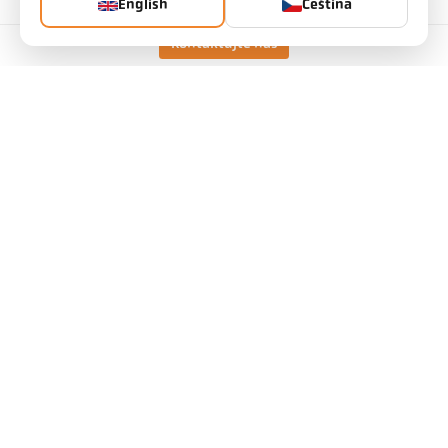
English
Čeština
Kontaktujte nás
Technické údaje
Ke stažení
Kalkulátor měřicího pole
Příslušenství
Kalkulačka emisivity
Požadavek na aplikaci