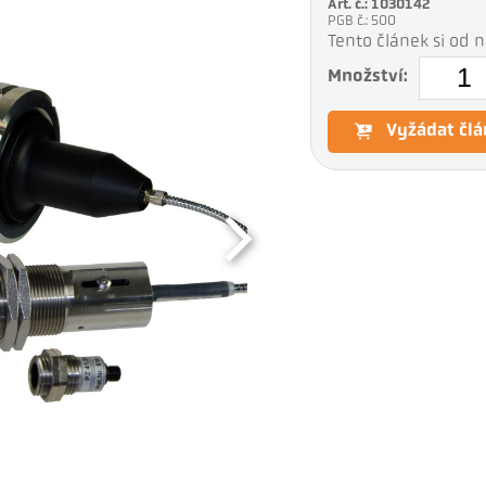
Art. č.: 1030142
PGB č.: 500
Tento článek si od
Množství:
Vyžádat člá