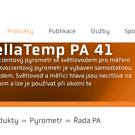
Produkty
Publikace
Služby
Spo
ellaTemp PA 41
vocientový pyrometr se světlovodem pro měření
. Kvocientový pyrometr je vybaven samostatnou
dem. Světlovod a měřicí hlava jsou necitlivé na
m a lze je používat při okolní te
dukty
Pyrometr
Řada PA