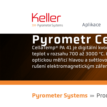
Aplikace
Pyrometr C
CellaTemp® PA 41 je digitální k
teplot v rozsahu 700 až 3000 °C
optickou měřicí hlavou a světlovo
rušení elektromagnetickým záření
Pyrometer Systems
Pro