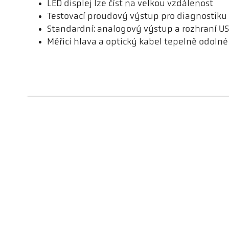
LED displej lze číst na velkou vzdálenost
Testovací proudový výstup pro diagnostiku
Standardní: analogový výstup a rozhraní U
Měřicí hlava a optický kabel tepelně odolné
Verze
Tvar měřicího pole
Princip měření
Zaměřovací zařízení
Technické údaje