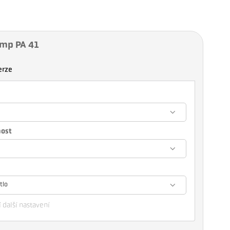
emp PA 41
erze
nost
tlo
 další nastavení