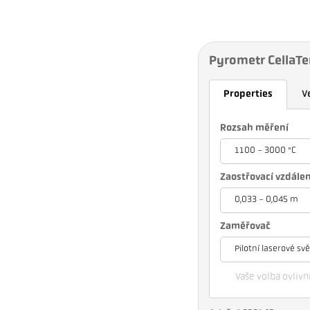
Pyrometr CellaT
Properties
V
Rozsah měření
1100 - 3000 °C
Zaostřovací vzdále
0,033 - 0,045 m
Zaměřovač
Pilotní laserové svě
Vaše volba ovlivní