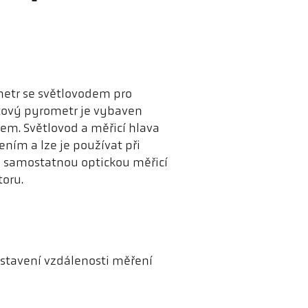
metr se světlovodem pro
ntový pyrometr je vybaven
em. Světlovod a měřicí hlava
ním a lze je používat při
se samostatnou optickou měřicí
oru.
stavení vzdálenosti měření