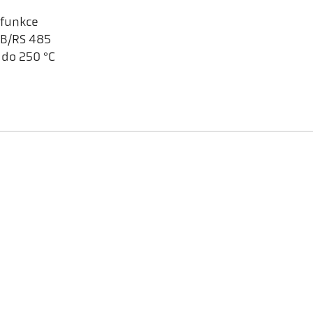
 funkce
SB/RS 485
 do 250 °C
CellaTemp PA 41 AF 11
kulatý
kvocient
Pilotní laserové světlo
Ke stažení