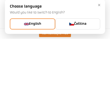
×
Vaše volba ovlivní další nastavení
Choose language
Would you like to switch to English?
Art. č.: 1114827
PGB č.: 500
Tento článek si od nás můžete vyžádat
English
Čeština
Množství:
Kontaktujte nás
Vyžádat článek
Další informace o IO-Link:
Verze
CellaTemp PX 69 AF 1
/D
Rozsah měření
300 - 800 °C
Zaostřovací vzdálenost
0,3 m - ∞
Tvar měřicího pole
kulatý