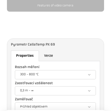
Features of video camera
Pyrometr CellaTemp PX 69
Properties
Verze
Rozsah měření
300 - 800 °C
Zaostřovací vzdálenost
0,3 m - ∞
Zaměřovač
Průhled objektivem