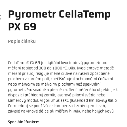
Pyrometr CellaTemp
PX 69
Popis článku
CellaTemp® PX 69 je digitální kvocientový pyrometr pro
měření teplot od 300 do 1000 °C. Díky kvocientové metodě
měření přístroj reaguje méně citlivě na rušení způsobené
prachem v zorném poli, znečištěnými ochrannými čočkami
nebo měnícími se měřicími plochami než spektrální
pyrometr. Pro snadné a přesné zacílení měřeného objektu je k
dispozici průhledný zorník, laserové pilotní světlo nebo
kamerový modul. Algoritmus EERC (Extended Emissivity Ratio
Correction) se používá ke kompenzaci změny emisivity
závislé na vlnové délce při měření hliníku nebo holých kovů.
Speciální funkce: