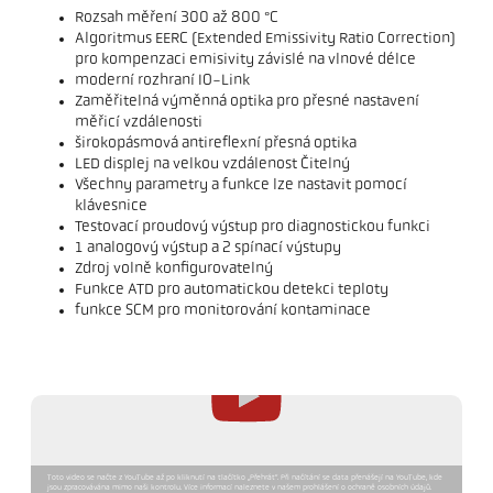
Rozsah měření 300 až 800 °C
Algoritmus EERC (Extended Emissivity Ratio Correction)
pro kompenzaci emisivity závislé na vlnové délce
moderní rozhraní IO-Link
Zaměřitelná výměnná optika pro přesné nastavení
měřicí vzdálenosti
širokopásmová antireflexní přesná optika
LED displej na velkou vzdálenost Čitelný
Všechny parametry a funkce lze nastavit pomocí
klávesnice
Testovací proudový výstup pro diagnostickou funkci
1 analogový výstup a 2 spínací výstupy
Zdroj volně konfigurovatelný
Funkce ATD pro automatickou detekci teploty
funkce SCM pro monitorování kontaminace
Toto video se načte z YouTube až po kliknutí na tlačítko „Přehrát“. Při načítání se data přenášejí na YouTube, kde
jsou zpracovávána mimo naši kontrolu. Více informací naleznete v našem prohlášení o ochraně osobních údajů.