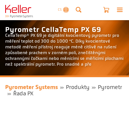
CS
Pyrometr CellaTemp PX 69
CellaTemp® PX 69 je digitální kvocientový pyrometr pro
měření teplot od 300 do 1000 °C. Díky kvocientové
metodě měření přístroj reaguje méně citlivě na rušení
způsobené prachem v zorném poli, znečištěnými
ochrannými čočkami nebo měnícími se měřicími plochami
než spektrální pyrometr. Pro snadné a pře
Pyrometer Systems
Produkty
Pyrometr
Řada PX