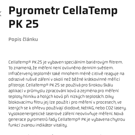
Pyrometr CellaTemp
PK 25
Popis článku
CellaTemp® PK 25 je vybaven speciálním bariérovým filtrem.
To znamená, že měření není ovlivněno denním světlem.
Infračervený teploměr také mnohem méně citlivě reaguje na
odrazivé rušivé záření v okolí než běžné krátkovlnné měřicí
přístroje. CellaTemp® PK 25 se používá pro širokou škálu
aplikací v průmyslu zpracování kovů a zejména pro měření
teploty hliníku a holých kovů při nízkých teplotách. Díky
blokovacímu filtru jej lze použít i pro měření v procesech, ve
kterých se k ohřevu používají diodové, Nd:YAG, nebo CO2 lasery.
Vysokoenergetické laserové záření neovlivňuje měření. Nová
generace pyrometrů řady CellaTemp® PK je vybavena chytrou
funkcí zvanou indikátor vitality.