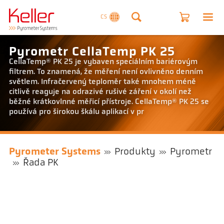
CS
Pyrometr CellaTemp PK 25
CellaTemp® PK 25 je vybaven speciálním bariérovým
filtrem. To znamená, že měření není ovlivněno denním
světlem. Infračervený teploměr také mnohem méně
citlivě reaguje na odrazivé rušivé záření v okolí než
běžné krátkovlnné měřicí přístroje. CellaTemp® PK 25 se
používá pro širokou škálu aplikací v pr
Pyrometer Systems
Produkty
Pyrometr
Řada PK