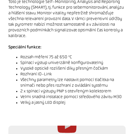
Toto je technologie Self-Monitoring, Analysis and Reporting
Technology (SMART), tj. funkce pro sebemonitorování, analýzu
a hlášení stavu. Monitor vitality nepřetržitě shromažďuje
všechna relevantní provozní data. V rámci preventivní údržby
tak pyrometr nabízí možnost samostatně a v závislosti na
provozních podmínkách signalizovat optimální čas kontroly a
kalibrace.
Speciální funkce:
Rozsah měření 75 až 650 °C
Spínací výstup univerzálně konfigurovatelný
Vysoké optické rozlišení díky přesným čočkám
Rozhraní IO-Link
Všechny parametry lze nastavit pomocí tlačítka na
snímači nebo přes rozhraní z ovládání systému
2 x spínací výstupy PNP s otevřeným kolektorem
Velmi snadná instalace pomocí středového závitu M30
Velký a jasný LED displej