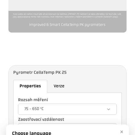
Toto video se načte z YouTube až po kliknutí na tlačítko „Přehrát“. Při načítání se data přenášejí na YouTube, kde
jsou zpracovávána mimo naši kontrolu. Více informací naleznete v našem prohlášení o ochraně osobních údajů.
Improved & Smart CellaTemp PK pyrometers
Pyrometr CellaTemp PK 25
Properties
Verze
Rozsah měření
75 - 650 °C
Zaostřovací vzdálenost
0,3 m
×
Choose language