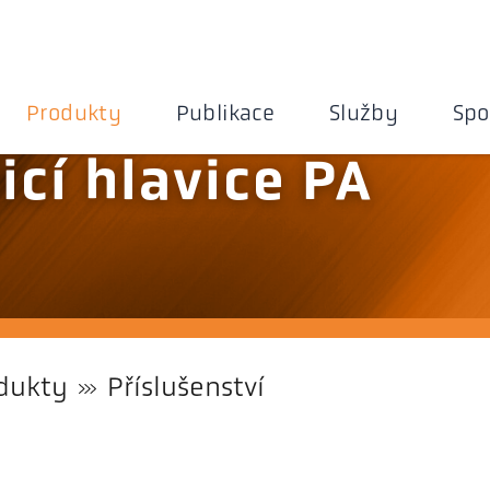
Produkty
Publikace
Služby
Spo
icí hlavice PA
dukty
Příslušenství