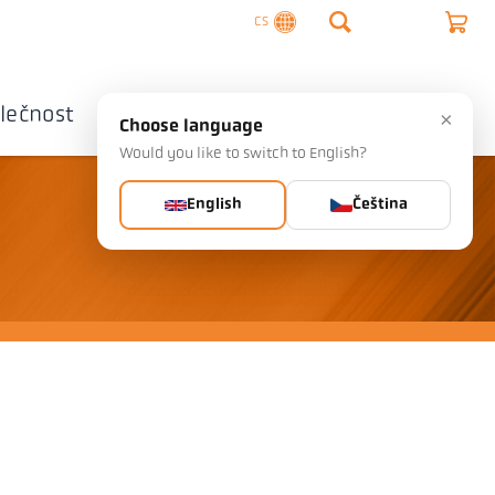
CS
lečnost
Kontaktujte nás
×
Choose language
Would you like to switch to English?
English
Čeština