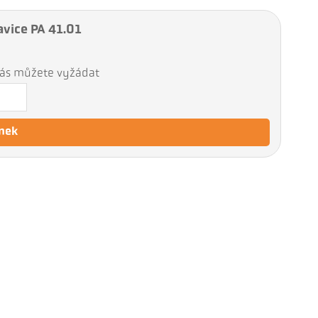
avice PA 41.01
 nás můžete vyžádat
nek