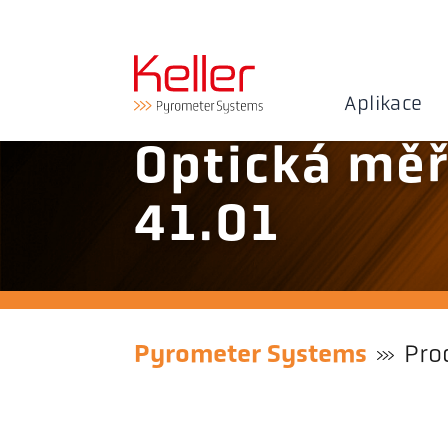
Aplikace
Optická měř
41.01
Pyrometer Systems
Pro