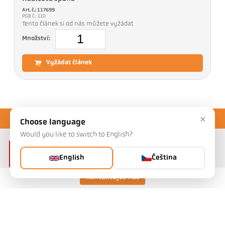
Art. č.: 117699
PGB č.: 110
Tento článek si od nás můžete vyžádat
Množství:
Vyžádat článek
×
Choose language
Would you like to switch to English?
English
Čeština
Kontaktujte nás